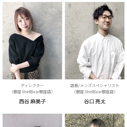
ディレクター
店長/メンズスペシャリスト
〈銀座 ShellBear銀座店〉
〈銀座 ShellBear銀座店〉
西谷 麻美子
谷口 亮太