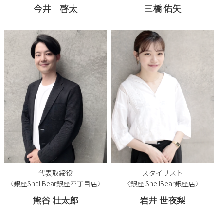
今井 啓太
三橋 佑矢
代表取締役
スタイリスト
〈銀座ShellBear銀座四丁目店〉
〈銀座 ShellBear銀座店〉
熊谷 壮太郎
岩井 世夜梨