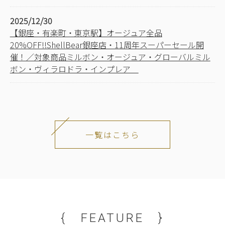
2025/12/30
【銀座・有楽町・東京駅】オージュア全品
20%OFF!!ShellBear銀座店・11周年スーパーセール開
催！／対象商品ミルボン・オージュア・グローバルミル
ボン・ヴィラロドラ・インプレア
一覧はこちら
{ FEATURE }