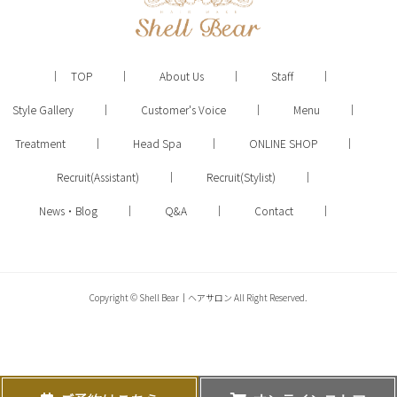
TOP
About Us
Staff
Style Gallery
Customer's Voice
Menu
Treatment
Head Spa
ONLINE SHOP
Recruit(Assistant)
Recruit(Stylist)
News・Blog
Q&A
Contact
Copyright © Shell Bear｜ヘアサロン All Right Reserved.