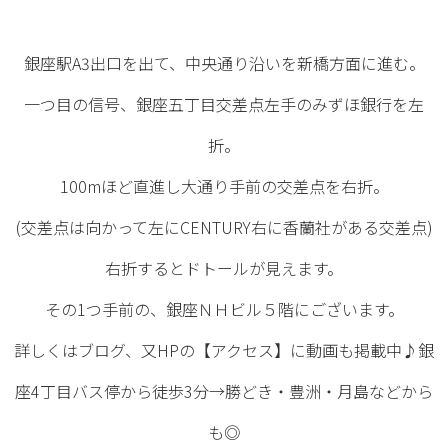
銀座駅A3出口を出て、中央通り沿いを新橋方面に進む。
一つ目の信号、銀座五丁目交差点左手のみずほ銀行を左
折。
100mほど直進し大通り手前の交差点を右折。
(交差点は向かって左にCENTURY右に香蘭社がある交差点)
右折するとドトールが見えます。
その1つ手前の、銀座ＮＨビル５階にございます。
詳しくはブログ、又HPの【アクセス】に動画も掲載中♪銀
座4丁目バス停から徒歩3分→勝どき・豊洲・月島などから
も◎