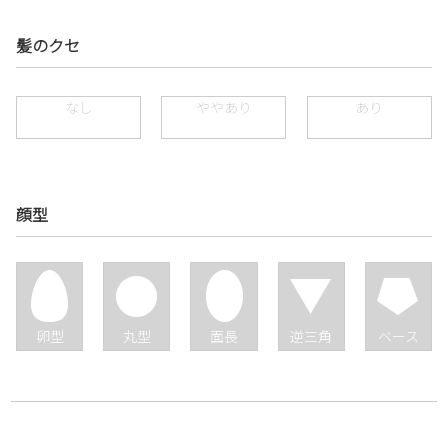
髪のクセ
なし
ややあり
あり
顔型
卵型
丸型
面長
逆三角
ベース