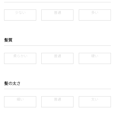
少ない
普通
多い
髪質
柔らかい
普通
硬い
髪の太さ
細い
普通
太い