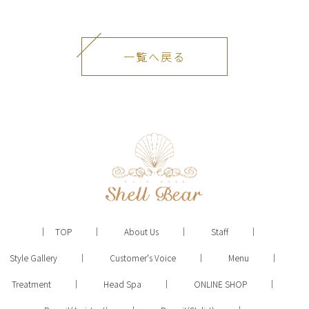
一覧へ戻る
TOP
About Us
Staff
Style Gallery
Customer's Voice
Menu
Treatment
Head Spa
ONLINE SHOP