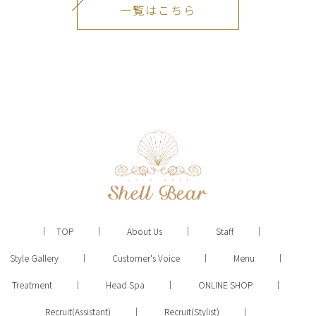
一覧はこちら
TOP
About Us
Staff
Style Gallery
Customer's Voice
Menu
Treatment
Head Spa
ONLINE SHOP
Recruit(Assistant)
Recruit(Stylist)