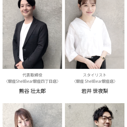
代表取締役
スタイリスト
〈銀座ShellBear銀座四丁目店〉
〈銀座 ShellBear銀座店〉
熊谷 壮太郎
岩井 世夜梨