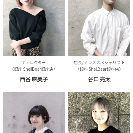
ディレクター
店長/メンズスペシャリスト
〈銀座 ShellBear銀座店〉
〈銀座 ShellBear銀座店〉
西谷 麻美子
谷口 亮太