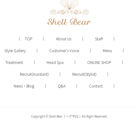
TOP
About Us
Staff
Style Gallery
Customer's Voice
Menu
Treatment
Head Spa
ONLINE SHOP
Recruit(Assistant)
Recruit(Stylist)
News・Blog
Q&A
Contact
Copyright © Shell Bear｜ヘアサロン All Right Reserved.