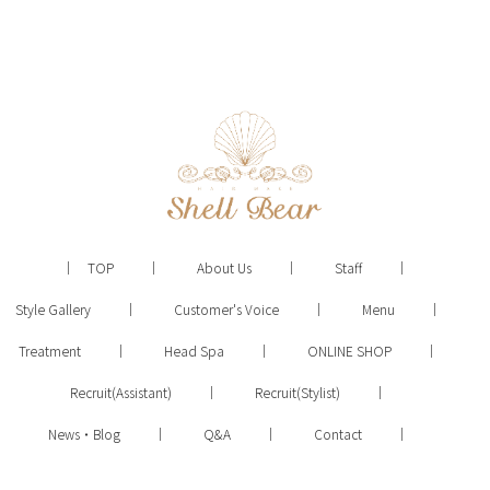
TOP
About Us
Staff
Style Gallery
Customer's Voice
Menu
Treatment
Head Spa
ONLINE SHOP
Recruit(Assistant)
Recruit(Stylist)
News・Blog
Q&A
Contact