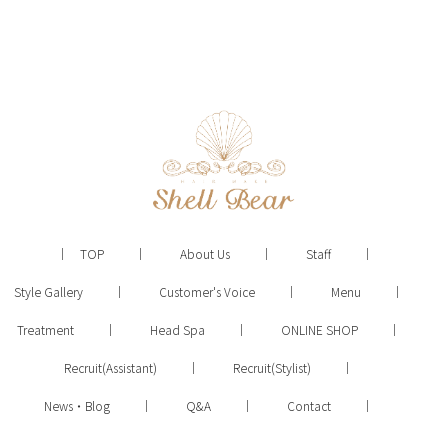
TOP
About Us
Staff
Style Gallery
Customer's Voice
Menu
Treatment
Head Spa
ONLINE SHOP
Recruit(Assistant)
Recruit(Stylist)
News・Blog
Q&A
Contact