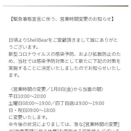
【緊急事態宣言に伴う、営業時間変更のお知らせ
】
日頃より
ShellBear
をご愛顧頂きまして誠にありがと
うございます。
新型コロナウイルスの感染予防、および拡散防止のた
め、当社では感染予防対策として新たに下記の対策を
実施することに決定いたしましたのでお知らせいたし
ます。
〈営業時間の変更／
1
月
8
日
(
金
)
から当面の間〉
平日
10:00
〜
20:00
土曜日
08:00
〜
19:00
／四丁目店は
9:00
〜
19:00
日・祝日
09:00
〜
18:00
に変更いたします。
※
今後の状況によりましては、急な[営業時間の変更]
や[自粛要請に伴う休業]を実施する可能性もございま