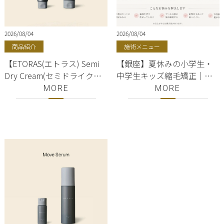
2026/08/04
2026/08/04
商品紹介
施術メニュー
【ETORAS(エトラス) Semi
【銀座】夏休みの小学生・
Dry Cream(セミドライクリ
中学生キッズ縮毛矯正｜初
ーム)】銀座・有楽町・東京
めてでも失敗しない選び方
MORE
MORE
駅｜hoyu(ホーユー)正規取
扱店｜美容室ShellBear