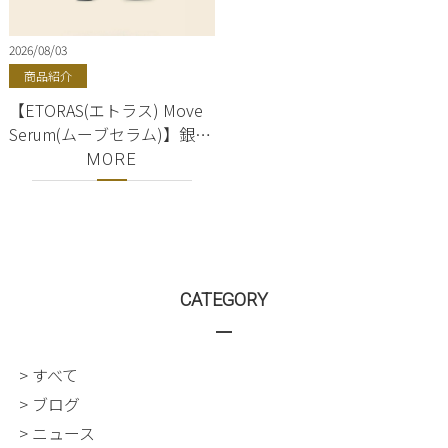
2026/08/03
商品紹介
【ETORAS(エトラス) Move
Serum(ムーブセラム)】銀
座・有楽町・東京駅｜
MORE
hoyu(ホーユー)正規取扱店
｜美容室ShellBear
CATEGORY
> すべて
> ブログ
> ニュース