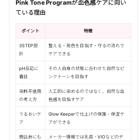
Pink Tone Programが血色感ケアに向い
ている理由
ポイント
特徴
3STEP設
整える・発色を目指す・守るの流れで
計
ケアできる
pH反応に
その人自身の状態に合わせた自然なピ
着目
ンクトーンを目指す
染料不使用
人工的に染めるのではなく、自然な血
の考え方
色感を目指すケア
うるおいケ
Glow Keeperで仕上げの保護・保湿ケ
ア
アができる
唇以外にも
メーカー情報では乳首・VIOなどのデ