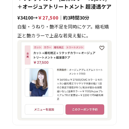
＋オージュアトリートメント 超浸透ケア
¥34100→
￥27,500
｜約3時間30分
白髪・うねり・艶不足を同時にケア。縮毛矯
正と艶カラーで上品な若見え髪に。