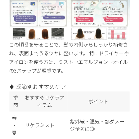
この順番を守ることで、髪の内側からしっかり補修さ
れ、表面までうるツヤに整います。 特にドライヤーや
アイロンを使う方は、ミスト→エマルジョン→オイル
の3ステップが理想です。
♦ 季節別おすすめケア
季
おすすめリケラア
ポイント
節
イテム
春
紫外線・湿気・熱ダメー
・
リケラミスト
ジ予防に◎
夏