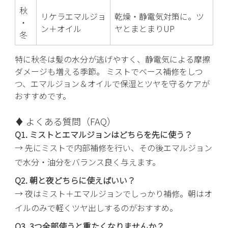
秋
リケラエマルジョ
乾燥・静電気対策に。ツ
・
ン＋オイル
ヤとまとまりUP
冬
特に秋冬は髪の水分が逃げやすく、静電気による摩擦
ダメージも増える季節。 ミストでベース補修をしつ
つ、エマルジョン＆オイルで保湿とツヤを守るケアが
おすすめです。
♦ よくある質問（FAQ）
Q1. ミストとエマルジョンはどちらを先に使う？
→ 先にミストで内部補修を行い、その後エマルジョン
で水分・油分をバランス良く与えます。
Q2. 朝と夜どちらに使えばいい？
→ 夜はミスト＋エマルジョンでしっかり補修。朝はオ
イルのみで軽くツヤ出しするのがおすすめ。
Q3. 3つ全部使うと重たくなりませんか？