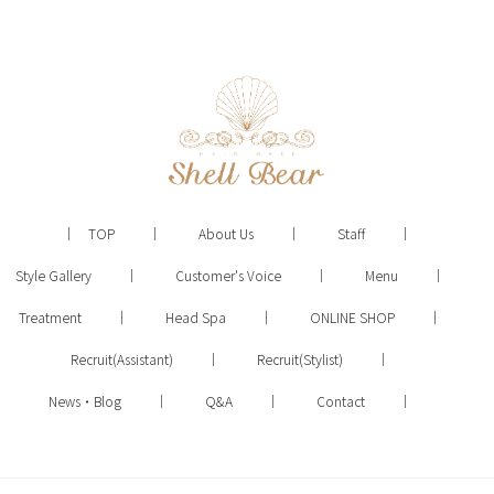
TOP
About Us
Staff
Style Gallery
Customer's Voice
Menu
Treatment
Head Spa
ONLINE SHOP
Recruit(Assistant)
Recruit(Stylist)
News・Blog
Q&A
Contact