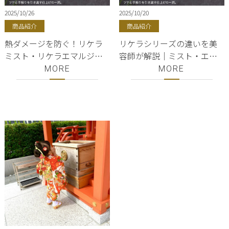
2025/10/26
2025/10/20
商品紹介
商品紹介
熱ダメージを防ぐ！リケラ
リケラシリーズの違いを美
ミスト・リケラエマルジョ
容師が解説｜ミスト・エマ
ン・リケラオイルの正しい
ルジョン・オイルの使い分
MORE
MORE
使い方｜銀座・有楽町｜正
け方｜正規販売店ShellBear
規取扱店｜美容室ShellBear
｜銀座・有楽町