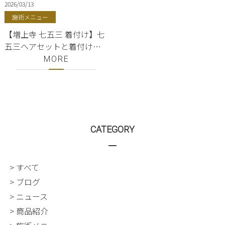
2026/03/13
施術メニュー
【増上寺 七五三 着付け】七
五三ヘアセットと着付けが
できる銀座・東京タワー近
MORE
くの美容院ShellBear｜早朝
予約OK
CATEGORY
> すべて
> ブログ
> ニュース
> 商品紹介