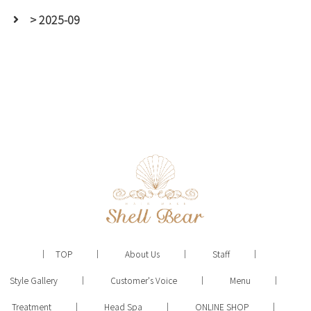
> 2025-09
TOP
About Us
Staff
Style Gallery
Customer's Voice
Menu
Treatment
Head Spa
ONLINE SHOP