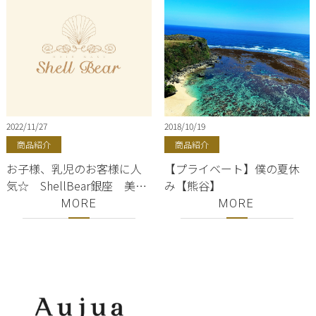
2022/11/27
2018/10/19
商品紹介
商品紹介
お子様、乳児のお客様に人
【プライベート】僕の夏休
気☆ ShellBear銀座 美容
み【熊谷】
室 美容院【銀座・東銀
MORE
MORE
座・中央区・美容室】豊洲
／築地／勝どき／月島