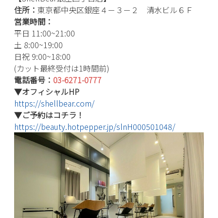
住所：
東京都中央区銀座４－３－２ 清水ビル６Ｆ
営業時間：
平日 11:00~21:00
土 8:00~19:00
日祝 9:00~18:00
(カット最終受付は1時間前)
電話番号：
03-6271-0777
▼オフィシャルHP
https://shellbear.com/
▼ご予約はコチラ！
https://beauty.hotpepper.jp/slnH000501048/