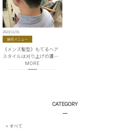
2023/11/01
施術メニュー
《メンズ髪型》もてるヘア
スタイルは刈り上げの濃さ
が大事！ 東京都内中央
MORE
区・銀座・東銀座・有楽町
ShellBear
CATEGORY
> すべて