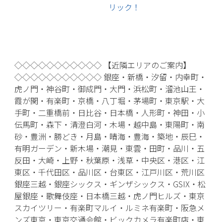
リック！
◇◇◇◇◇◇◇◇◇◇◇ 【近隣エリアのご案内】
◇◇◇◇◇◇◇◇◇◇◇ 銀座・新橋・汐留・内幸町・
虎ノ門・神谷町・御成門・大門・浜松町・溜池山王・
霞が関・有楽町・京橋・八丁堀・茅場町・東京駅・大
手町・二重橋前・日比谷・日本橋・人形町・神田・小
伝馬町・森下・清澄白河・木場・越中島・東陽町・南
砂・豊洲・勝どき・月島・晴海・豊海・築地・辰巳・
有明ガーデン・新木場・潮見・東雲・田町・品川・五
反田・大崎・上野・秋葉原・浅草・中央区・港区・江
東区・千代田区・品川区・台東区・江戸川区・荒川区
銀座三越・銀座シックス・ギンザシックス・GSIX・松
屋銀座・歌舞伎座・日本橋三越・虎ノ門ヒルズ・東京
スカイツリー・有楽町マルイ・ルミネ有楽町・阪急メ
ンズ東京・東京交通会館・ビックカメラ有楽町店・東