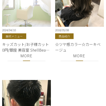
2024/04/10
2018/05/08
施術メニュー
商品紹介
キッズカット/お子様カット
☆ツヤ感カラー☆カーキベ
0円/銀座 美容室 ShellBear
ージュ
【銀座・東銀座・中央区・
MORE
MORE
美容室】豊洲／築地／勝ど
き／月島