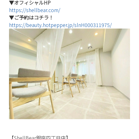
▼オフィシャルHP
https://shellbear.com/
▼ご予約はコチラ！
https://beauty.hotpepper.jp/slnH000311975/
【ShellBear銀座四丁目店】