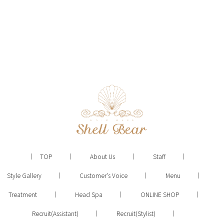
TOP
About Us
Staff
Style Gallery
Customer's Voice
Menu
Treatment
Head Spa
ONLINE SHOP
Recruit(Assistant)
Recruit(Stylist)