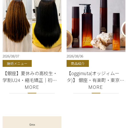
2026/08/07
2026/08/06
施術メニュー
商品紹介
【銀座】夏休みの高校生・
【oggimuta(オッジィムー
学割U24・縮毛矯正｜初め
タ)】 銀座・有楽町・東京駅
てでも失敗しない選び方
｜シャンプー・トリートメ
MORE
MORE
ント・オイル・エマルジョ
ン ｜oggi otto（オッジィオ
ット）正規販売店｜美容室
ShellBear