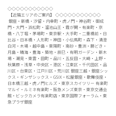
◇◇◇◇◇◇◇◇◇◇◇
【近隣エリアのご案内】 ◇◇◇◇◇◇◇◇◇◇◇
銀座・新橋・汐留・内幸町・虎ノ門・神谷町・御成
門・大門・浜松町・溜池山王・霞が関・有楽町・京
橋・八丁堀・茅場町・東京駅・大手町・二重橋前・日
比谷・日本橋・人形町・神田・小伝馬町・森下・清澄
白河・木場・越中島・東陽町・南砂・豊洲・勝どき・
月島・晴海・豊海・築地・辰巳・有明ガーデン・新木
場・潮見・東雲・田町・品川・五反田・大崎・上野・
秋葉原・浅草・中央区・港区・江東区・千代田区・品
川区・台東区・江戸川区・荒川区 銀座三越・銀座シッ
クス・ギンザシックス・GSIX・松屋銀座・歌舞伎座・
日本橋三越・虎ノ門ヒルズ・東京スカイツリー 有楽町
マルイ・ルミネ有楽町・阪急メンズ東京・東京交通会
館・ビックカメラ有楽町店・東京国際フォーラム・東
急プラザ銀座