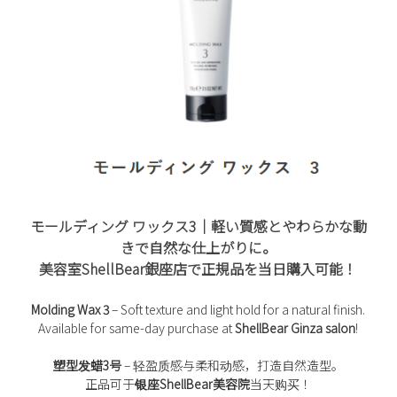
モールディング ワックス3
｜軽い質感とやわらかな動
きで自然な仕上がりに。
美容室ShellBear銀座店
で正規品を当日購入可能！
Molding Wax 3
– Soft texture and light hold for a natural finish.
Available for same-day purchase at
ShellBear Ginza salon
!
塑型发蜡3号
– 轻盈质感与柔和动感，打造自然造型。
正品可于
银座ShellBear美容院
当天购买！