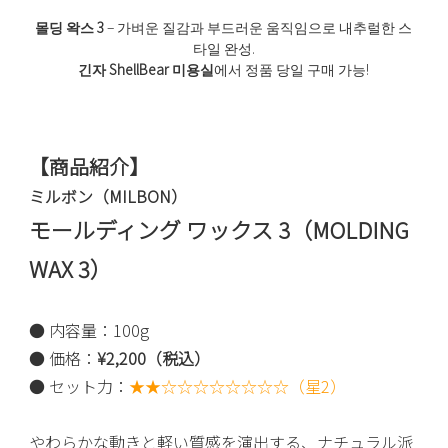
몰딩 왁스 3
– 가벼운 질감과 부드러운 움직임으로 내추럴한 스
타일 완성.
긴자 ShellBear 미용실
에서 정품 당일 구매 가능!
【商品紹介】
ミルボン（MILBON）
モールディング ワックス 3（MOLDING
WAX 3）
● 内容量：100g
● 価格：
¥2,200（税込）
● セット力：
★★☆☆☆☆☆☆☆☆（星2）
やわらかな動きと軽い質感を演出する、ナチュラル派