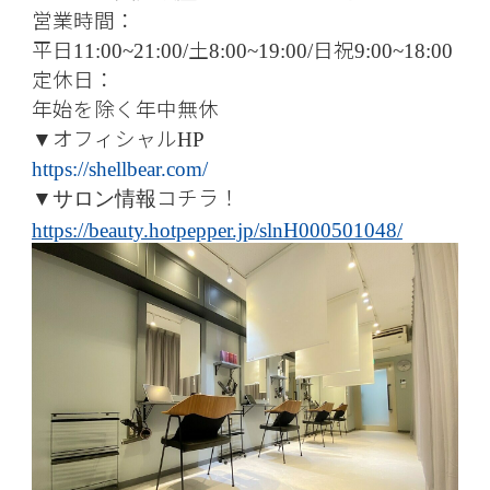
営業時間：
平日
土
日祝
11:00~21:00/
8:00~19:00/
9:00~18:00
定休日：
年始を除く年中無休
オフィシャル
▼
HP
https://shellbear.com/
コチラ！
▼
サロン情報
https://beauty.hotpepper.jp/slnH000501048/