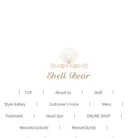
TOP
About Us
Staff
Style Gallery
Customer's Voice
Menu
Treatment
Head Spa
ONLINE SHOP
Recruit(Assistant)
Recruit(Stylist)