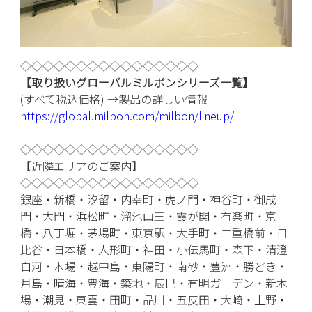
◇◇◇◇◇◇◇◇◇◇◇◇◇◇◇◇
【取り扱いグローバルミルボンシリーズ一覧】
(
すべて税込価格
)
→製品の詳しい情報
https://global.milbon.com/milbon/lineup/
◇◇◇◇◇◇◇◇◇◇◇◇◇◇◇◇
【近隣エリアのご案内】
◇◇◇◇◇◇◇◇◇◇◇◇◇◇◇◇
銀座・新橋・汐留・内幸町・虎ノ門・神谷町・御成
門・大門・浜松町・溜池山王・霞が関・有楽町・京
橋・八丁堀・茅場町・東京駅・大手町・二重橋前・日
比谷・日本橋・人形町・神田・小伝馬町・森下・清澄
白河・木場・越中島・東陽町・南砂・豊洲・勝どき・
月島・晴海・豊海・築地・辰巳・有明ガーデン・新木
場・潮見・東雲・田町・品川・五反田・大崎・上野・