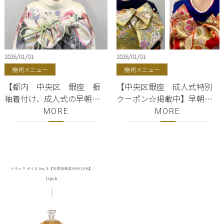
2026/01/01
2026/01/01
施術メニュー
施術メニュー
【都内 中央区 銀座 振
【中央区銀座 成人式特別
袖着付け、成人式の早朝予
クーポン☆掲載中】早朝料
約】お友達同士の予約でペ
金無し！早朝6時から受付開
MORE
MORE
ア割有り、個室完備、かわ
始！成人式の着付け、ヘア
いいヘアセットとメイクを
セット、メイクは東京都中
お届け！東京都中央区銀座
央区銀座の美容院ShellBear
の美容院ShellBear
で