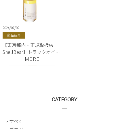
2024/07/02
商品紹介
【東京都内・正規取扱店
ShellBear】トラックオイル
買うだけ来店歓迎／NO.3金
MORE
木犀の香り／track oil／銀
座、有楽町美容室ShellBear
CATEGORY
> すべて