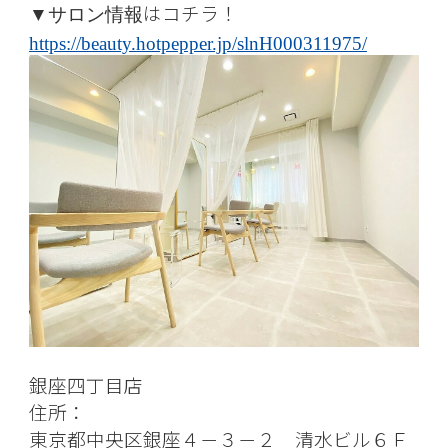
はコチラ！
▼サロン情報
https://beauty.hotpepper.jp/slnH000311975/
銀座四丁目店
住所：
東京都中央区銀座４－３－２ 清水ビル６Ｆ