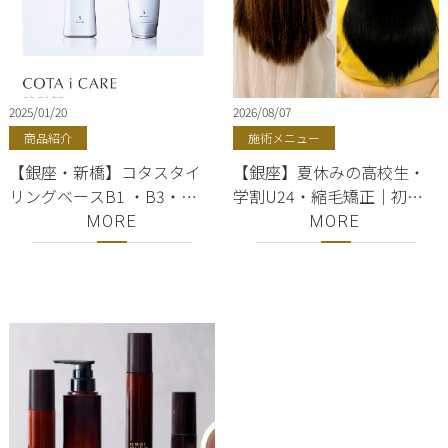
2025/01/20
2026/08/07
商品紹介
施術メニュー
【銀座・新橋】コタスタイ
【銀座】夏休みの高校生・
リングベースB1 ・B3・
学割U24・縮毛矯正｜初め
B5・B7・B7購入方法／銀座
てでも失敗しない選び方
MORE
MORE
美容院ShellBear