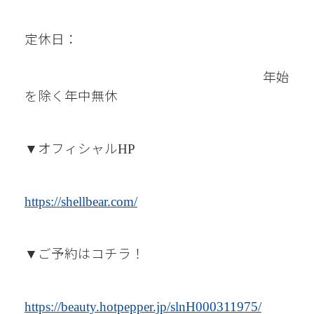
定休日：
年始
を除く年中無休
オフィシャル
▼
HP
https://shellbear.com/
ご予約はコチラ！
▼
https://beauty.hotpepper.jp/slnH000311975/