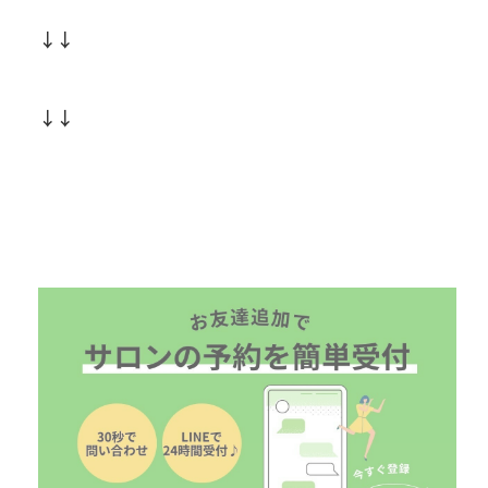
↓↓
↓↓