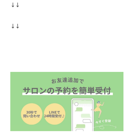
↓↓
↓↓