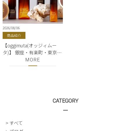
2026/08/06
商品紹介
【oggimuta(オッジィムー
タ)】 銀座・有楽町・東京駅
｜シャンプー・トリートメ
MORE
ント・オイル・エマルジョ
ン ｜oggi otto（オッジィオ
ット）正規販売店｜美容室
ShellBear
CATEGORY
> すべて