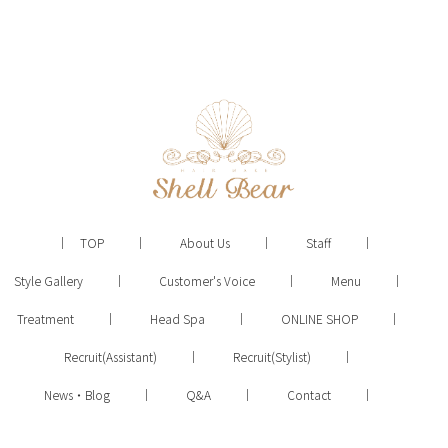
TOP
About Us
Staff
Style Gallery
Customer's Voice
Menu
Treatment
Head Spa
ONLINE SHOP
Recruit(Assistant)
Recruit(Stylist)
News・Blog
Q&A
Contact