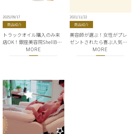
2025/09/17
2021/11/22
商品紹介
商品紹介
トラックオイル購入のみ来
美容師が選ぶ！女性がプレ
店OK！銀座美容院ShellBear
ゼントされたら喜ぶ人気の
／NO.3金木犀の香り／東京
シャンプー、トリートメン
MORE
MORE
都内／track oil
ト３選！美容師が選ぶ厳選
商品♪ 高級オージュアシャ
ンプー、トリートメント♪
銀座美容室ShellBear！