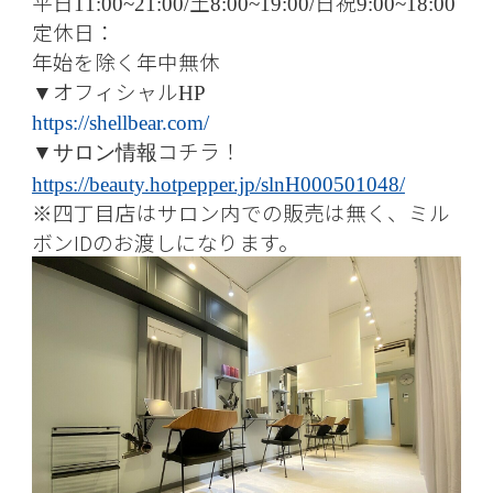
平日
土
日祝
11:00~21:00/
8:00~19:00/
9:00~18:00
定休日：
年始を除く年中無休
オフィシャル
▼
HP
https://shellbear.com/
コチラ！
▼
サロン情報
https://beauty.hotpepper.jp/slnH000501048/
※四丁目店はサロン内での販売は無く、ミル
ボンIDのお渡しになります。