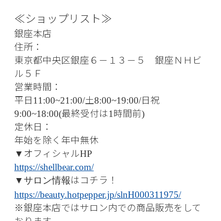
≪ショップリスト≫
銀座本店
住所：
東京都中央区銀座６－１３－５ 銀座ＮＨビ
ル５Ｆ
営業時間：
平日
土
日祝
11:00~21:00/
8:00~19:00/
最終受付は
時間前
9:00~18:00(
1
)
定休日：
年始を除く年中無休
オフィシャル
▼
HP
https://shellbear.com/
はコチラ！
▼サロン情報
https://beauty.hotpepper.jp/slnH000311975/
※銀座本店ではサロン内での商品販売をして
おります。