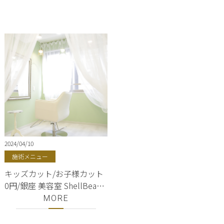
り／東京都内／track oil ／
track cream
2024/04/10
施術メニュー
キッズカット/お子様カット
0円/銀座 美容室 ShellBear
【銀座・東銀座・中央区・
MORE
美容室】豊洲／築地／勝ど
き／月島