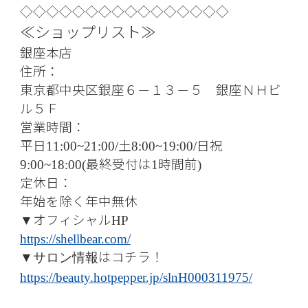
◇◇◇◇◇◇◇◇◇◇◇◇◇◇◇◇
≪ショップリスト≫
銀座本店
住所：
東京都中央区銀座６－１３－５ 銀座ＮＨビ
ル５Ｆ
営業時間：
平日
土
日祝
11:00~21:00/
8:00~19:00/
最終受付は
時間前
9:00~18:00(
1
)
定休日：
年始を除く年中無休
オフィシャル
▼
HP
https://shellbear.com/
はコチラ！
▼サロン情報
https://beauty.hotpepper.jp/slnH000311975/