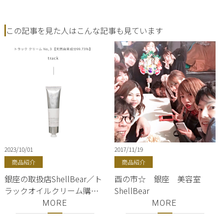
この記事を見た人はこんな記事も見ています
2023/10/01
2017/11/19
商品紹介
商品紹介
銀座の取扱店ShellBear／ト
酉の市☆ 銀座 美容室
ラックオイルクリーム購入
ShellBear
のみ来店OK！銀座美容院
MORE
MORE
ShellBear／NO.3金木犀の香