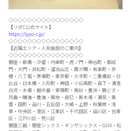
◇◇◇◇◇◇◇◇◇◇◇◇◇◇◇◇
【リポC公式サイト】
https://lypo-c.jp/
◇◇◇◇◇◇◇◇◇◇◇◇◇◇◇◇
【近隣エリア・人気施設のご案内】
◇◇◇◇◇◇◇◇◇◇◇◇◇◇◇◇
銀座・新橋・汐留・内幸町・虎ノ門・神谷町・御成
門・大門・浜松町・溜池山王・霞が関・有楽町・京
橋・八丁堀・茅場町・東京駅・大手町・二重橋前・日
比谷・日本橋・人形町・神田・小伝馬町・森下・清澄
白河・木場・越中島・東陽町・南砂・豊洲・勝どき・
月島・晴海・豊海・築地・辰巳・新木場・潮見・東
雲・田町・品川・五反田・大崎・上野・秋葉原・浅
草・中央区・港区・江東区・千代田区・品川区・台東
区・江戸川区・荒川区
銀座三越・銀座シックス・ギンザシックス・GSIX・松