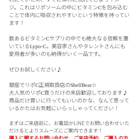
ジ。これはリポソームの中にビタミン
を包み込む
C
ことで体内に吸収されやすいという特徴を持ってい
ます！
数あるビタミン
サプリの中でも絶大なる信頼を置
C
いている
。美容家さんやタレントさんにも
Lypo-C
愛用者が多いのも納得がいく一品です。
ぜひお試しください♪
銀座でリポ
正規取扱店の
C
ShellBear☆
大人気のリポ
買うだけの来店歓迎しております♪
C
商品だけ買いに行ってもいいのかな、なんて思って
いるかたはお気軽にいらっしゃってください！
まずはご来店前に、お電話かLINEでお問い合わせいた
だけるとよりスムーズにご案内できます！
購入に関するお問い合わせ、ご来店予約、ご購入の方