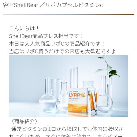
容室ShellBear ／リポカプセルビタミンc
こんにちは！
ShellBear商品プレス担当です！
本日は大人気商品リポCの商品紹介です！
当店はリポC買うだけでの来店も大歓迎です♪
〈商品紹介〉
通常ビタミン
は口から摂取しても体内に吸収さ
C
れにくいため、すぐに体外に流れてしまうイメー