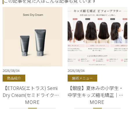
この記事を見た人はこんな記事も見ています
2026/08/04
2026/08/04
商品紹介
施術メニュー
【ETORAS(エトラス) Semi
【銀座】夏休みの小学生・
Dry Cream(セミドライクリ
中学生キッズ縮毛矯正｜初
ーム)】銀座・有楽町・東京
めてでも失敗しない選び方
MORE
MORE
駅｜hoyu(ホーユー)正規取
扱店｜美容室ShellBear