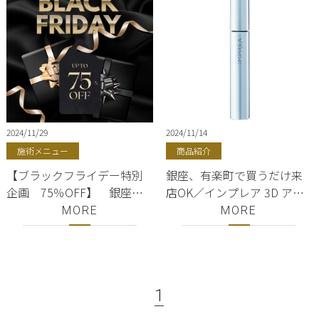
2024/11/29
2024/11/14
施術メニュー
商品紹介
【ブラックフライデー特別
銀座、有楽町で買うだけ来
企画 75％OFF】 銀座美
店OK／インプレア 3D アイ
容院ShellBear ／BLACK
ラッシュ セラム【 正規品 】
MORE
MORE
FRIDAY
正規販売店ShellBear 銀
座 銀座駅 都内 東京
1