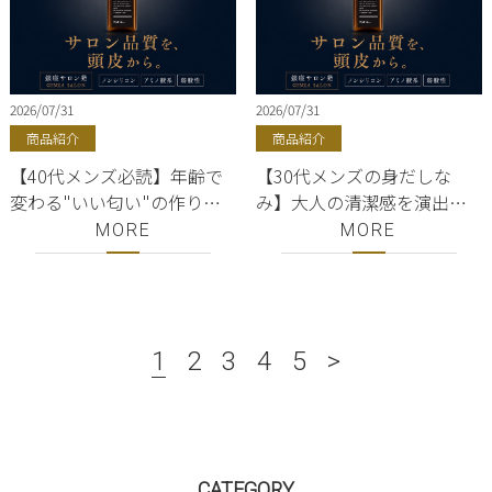
2026/07/31
2026/07/31
商品紹介
商品紹介
【40代メンズ必読】年齢で
【30代メンズの身だしな
変わる"いい匂い"の作り方
み】大人の清潔感を演出す
｜現役女性美容師が教える
るいい匂いシャンプー｜現
MORE
MORE
サロン品質メンズシャンプ
役女性美容師が選ぶサロン
ー
品質の一本
1
2
3
4
5
>
CATEGORY