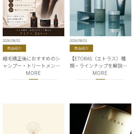
2026/08/02
2026/08/01
商品紹介
商品紹介
縮毛矯正後におすすめのシ
【ETORAS（エトラス）種
ャンプー・トリートメン
類・ラインナップを解説】
ト・ヘアミルク｜銀座
銀座・有楽町・東京駅｜バ
MORE
MORE
ShellBear すとりぺ3点セッ
ーム・ワックス・クリー
ト
ム・オイル｜hoyu(ホーユ
ー)正規取扱店｜美容室
ShellBear