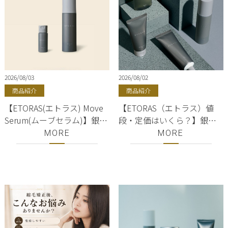
2026/08/03
2026/08/02
商品紹介
商品紹介
【ETORAS(エトラス) Move
【ETORAS（エトラス）値
Serum(ムーブセラム)】銀
段・定価はいくら？】銀
座・有楽町・東京駅｜
座・有楽町・東京駅｜バー
MORE
MORE
hoyu(ホーユー)正規取扱店
ム・ワックス・クリーム・
｜美容室ShellBear
オイル｜hoyu(ホーユー)正
規取扱店｜美容室ShellBear