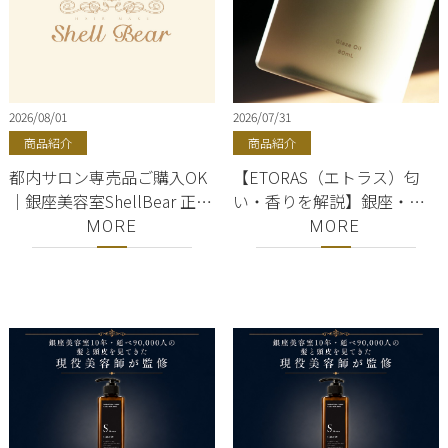
2026/08/01
2026/07/31
商品紹介
商品紹介
都内サロン専売品ご購入OK
【ETORAS（エトラス）匂
｜銀座美容室ShellBear 正規
い・香りを解説】銀座・有
販売サロン
楽町・東京駅｜バーム・ワ
MORE
MORE
ックス・クリーム・オイル
｜hoyu(ホーユー)正規取扱
店｜美容室ShellBear