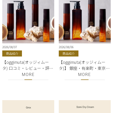
2026/08/07
2026/08/06
商品紹介
商品紹介
【oggimuta(オッジィムー
【oggimuta(オッジィムー
タ) 口コミ・レビュー・評
タ)】 銀座・有楽町・東京駅
判】 シャンプー・トリート
｜シャンプー・トリートメ
MORE
MORE
メント ｜銀座・有楽町・東
ント・オイル・エマルジョ
京駅 ｜oggi otto（オッジィ
ン ｜oggi otto（オッジィオ
オット）正規販売店｜美容
ット）正規販売店｜美容室
室ShellBear
ShellBear