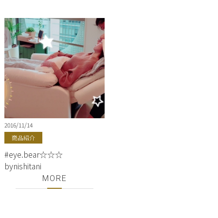
ンプー、トリートメント♪
銀座美容室ShellBear！
2016/11/14
商品紹介
#eye.bear☆☆☆
bynishitani
MORE