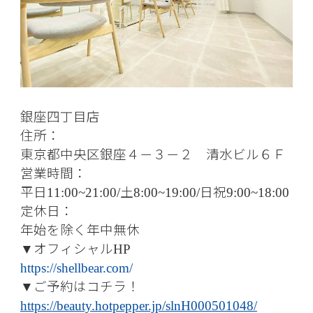
銀座四丁目店
住所：
東京都中央区銀座４－３－２ 清水ビル６Ｆ
営業時間：
平日
土
日祝
11:00~21:00/
8:00~19:00/
9:00~18:00
定休日：
年始を除く年中無休
オフィシャル
▼
HP
https://shellbear.com/
ご予約はコチラ！
▼
https://beauty.hotpepper.jp/slnH000501048/