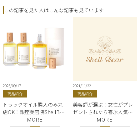
この記事を見た人はこんな記事も見ています
2025/09/17
2021/11/22
商品紹介
商品紹介
トラックオイル購入のみ来
美容師が選ぶ！女性がプレ
店OK！銀座美容院ShellBear
ゼントされたら喜ぶ人気の
／NO.3金木犀の香り／東京
シャンプー、トリートメン
MORE
MORE
都内／track oil
ト３選！美容師が選ぶ厳選
商品♪ 高級オージュアシャ