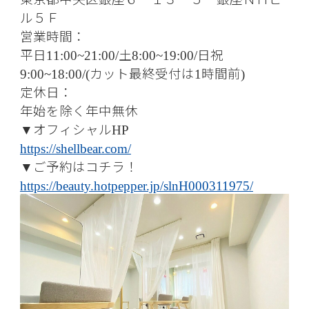
ル５Ｆ
営業時間：
平日
土
日祝
11:00~21:00/
8:00~19:00/
カット最終受付は
時間前
9:00~18:00/(
1
)
定休日：
年始を除く年中無休
オフィシャル
▼
HP
https://shellbear.com/
ご予約はコチラ！
▼
https://beauty.hotpepper.jp/slnH000311975/