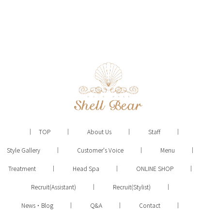
TOP
About Us
Staff
Style Gallery
Customer's Voice
Menu
Treatment
Head Spa
ONLINE SHOP
Recruit(Assistant)
Recruit(Stylist)
News・Blog
Q&A
Contact