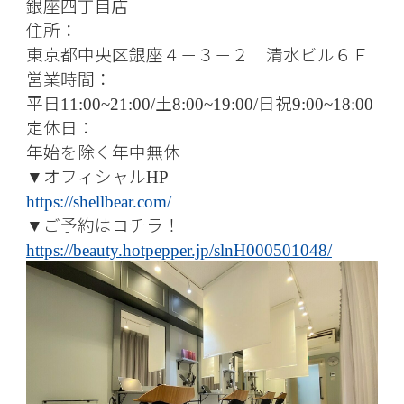
銀座四丁目店
住所：
東京都中央区銀座４－３－２ 清水ビル６Ｆ
営業時間：
平日
土
日祝
11:00~21:00/
8:00~19:00/
9:00~18:00
定休日：
年始を除く年中無休
オフィシャル
▼
HP
https://shellbear.com/
ご予約はコチラ！
▼
https://beauty.hotpepper.jp/slnH000501048/