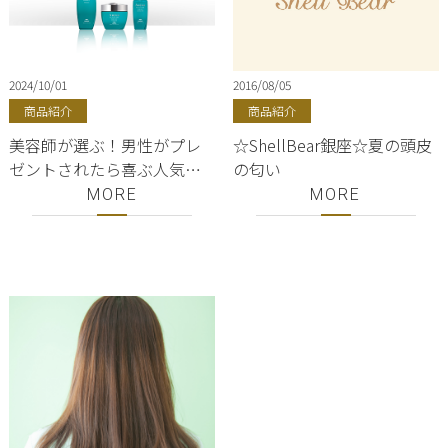
2024/10/01
2016/08/05
商品紹介
商品紹介
美容師が選ぶ！男性がプレ
☆ShellBear銀座☆夏の頭皮
ゼントされたら喜ぶ人気の
の匂い
シャンプー厳選３選！ 高級
MORE
MORE
メンズオージュアシャンプ
ー♪銀座美容室ShellBear！