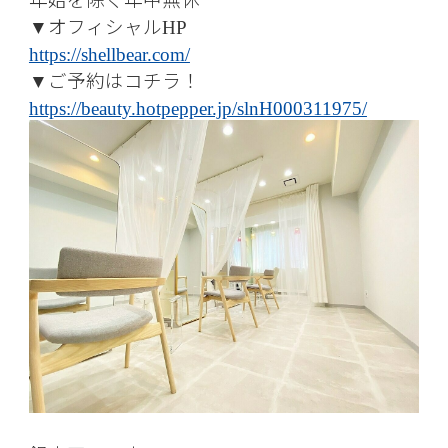
オフィシャル
▼
HP
https://shellbear.com/
ご予約はコチラ！
▼
https://beauty.hotpepper.jp/slnH000311975/