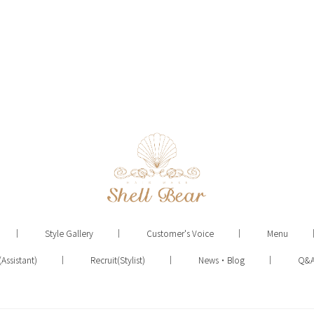
Style Gallery
Customer's Voice
Menu
(Assistant)
Recruit(Stylist)
News・Blog
Q&