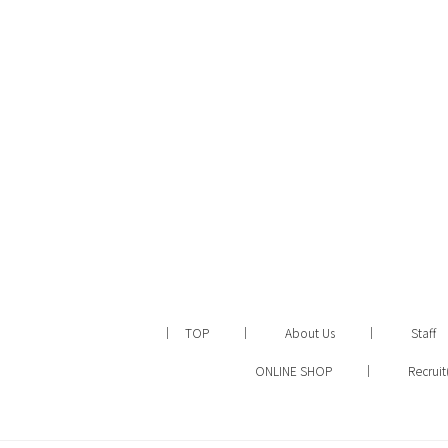
TOP
About Us
Staff
ONLINE SHOP
Recruit