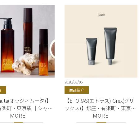
2026/08/05
介
商品紹介
imuta(オッジィムータ)】
【ETORAS(エトラス) Grex(グリ
有楽町・東京駅 ｜シャン
ックス)】銀座・有楽町・東京駅
トリートメント・オイ
｜hoyu(ホーユー)正規取扱店｜
MORE
MORE
ルジョン ｜oggi
美容室ShellBear
（オッジィオット）正規販
室ShellBear