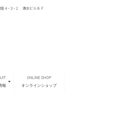
区銀座４−３−２ 清水ビル６Ｆ
UIT
ONLINE SHOP
情報
オンラインショップ