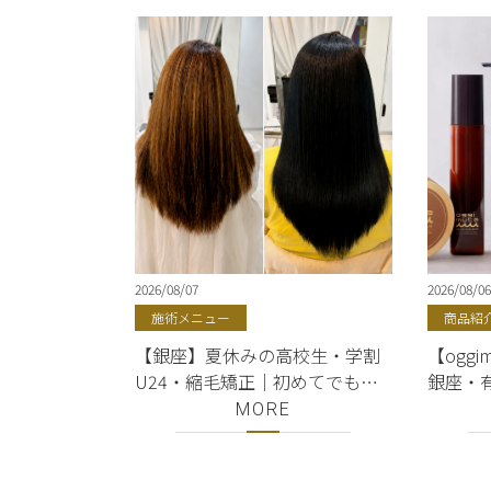
2026/08/07
2026/08/06
施術メニュー
商品紹
【銀座】夏休みの高校生・学割
【ogg
U24・縮毛矯正｜初めてでも失
銀座・
敗しない選び方
プー・
MORE
ル・エマ
otto
売店｜美容