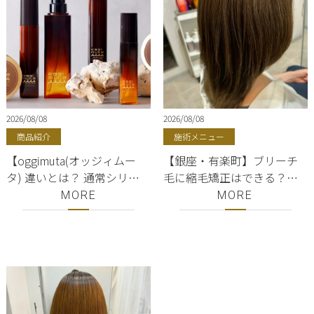
2026/08/08
2026/08/08
商品紹介
施術メニュー
【oggimuta(オッジィムー
【銀座・有楽町】ブリーチ
タ) 違いとは？ 通常シリー
毛に縮毛矯正はできる？美
ズと何が違う？】 シャンプ
容室ShellBearが徹底解説
MORE
MORE
ー・トリートメント ｜銀
座・有楽町・東京駅 ｜oggi
otto（オッジィオット）正
規販売店｜美容室ShellBear