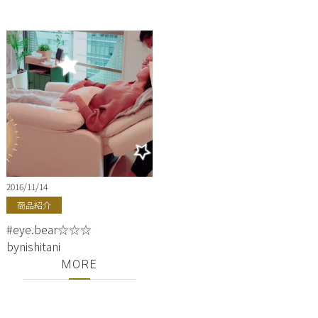
ンプー、トリートメント♪
銀座美容室ShellBear！
2016/11/14
商品紹介
#eye.bear☆☆☆
bynishitani
MORE