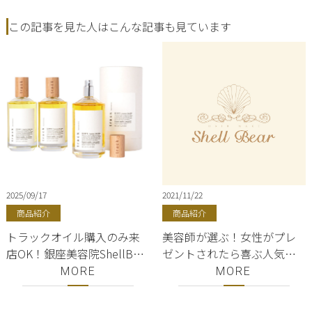
この記事を見た人はこんな記事も見ています
2025/09/17
2021/11/22
商品紹介
商品紹介
トラックオイル購入のみ来
美容師が選ぶ！女性がプレ
店OK！銀座美容院ShellBear
ゼントされたら喜ぶ人気の
／NO.3金木犀の香り／東京
シャンプー、トリートメン
MORE
MORE
都内／track oil
ト３選！美容師が選ぶ厳選
商品♪ 高級オージュアシャ