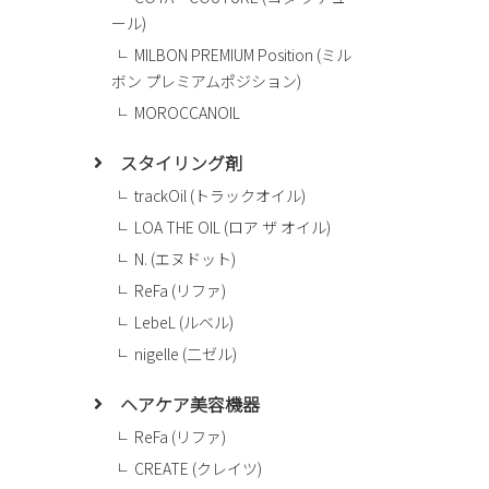
ール)
MILBON PREMIUM Position (ミル
ボン プレミアムポジション)
MOROCCANOIL
スタイリング剤
trackOil (トラックオイル)
LOA THE OIL (ロア ザ オイル)
N. (エヌドット)
ReFa (リファ)
LebeL (ルベル)
nigelle (二ゼル)
ヘアケア美容機器
ReFa (リファ)
CREATE (クレイツ)