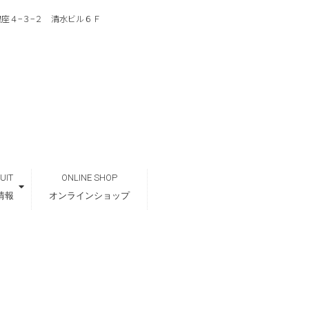
区銀座４−３−２ 清水ビル６Ｆ
UIT
ONLINE SHOP
情報
オンラインショップ