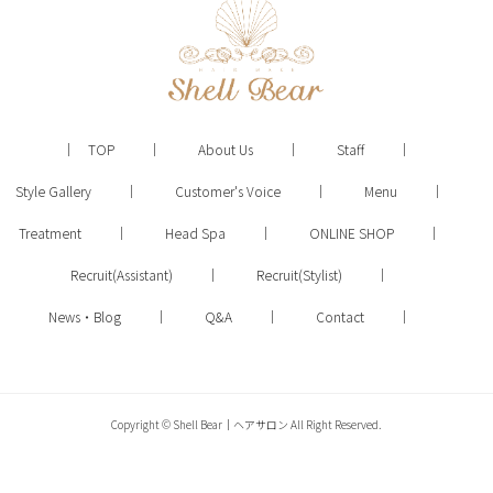
TOP
About Us
Staff
Style Gallery
Customer's Voice
Menu
Treatment
Head Spa
ONLINE SHOP
Recruit(Assistant)
Recruit(Stylist)
News・Blog
Q&A
Contact
Copyright © Shell Bear｜ヘアサロン All Right Reserved.