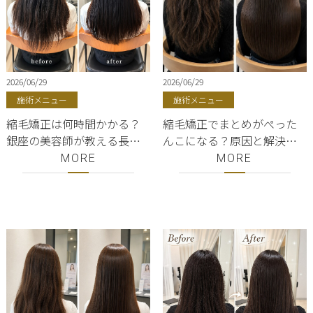
2026/06/29
2026/06/29
施術メニュー
施術メニュー
縮毛矯正は何時間かかる？
縮毛矯正でまとめがぺった
銀座の美容師が教える長さ
んこになる？原因と解決策
別の目安と所要時間｜
を銀座の美容師が徐々に解
MORE
MORE
ShellBear銀座
説｜ShellBear銀座