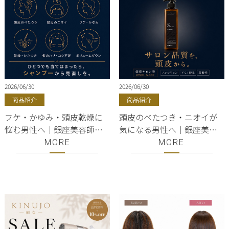
2026/06/30
2026/06/30
商品紹介
商品紹介
フケ・かゆみ・頭皮乾燥に
頭皮のべたつき・ニオイが
悩む男性へ｜銀座美容師が
気になる男性へ｜銀座美容
教えるスカルプケアの正解
師が本気でおすすめするメ
MORE
MORE
ンズスカルプシャンプー