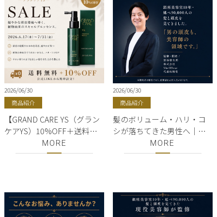
2026/06/30
2026/06/30
商品紹介
商品紹介
【GRAND CARE YS（グラン
髪のボリューム・ハリ・コ
ケアYS）10%OFF＋送料無
シが落ちてきた男性へ｜銀
料】 夏のサロン専売品セー
座美容師が勧めるスカルプ
MORE
MORE
ル｜銀座・有楽町・東京駅
シャンプーで根元から立ち
｜正規販売店｜美容室
上げる
ShellBear