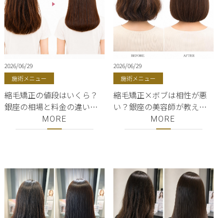
2026/06/29
2026/06/29
施術メニュー
施術メニュー
縮毛矯正の値段はいくら？
縮毛矯正×ボブは相性が悪
銀座の相場と料金の違いを
い？銀座の美容師が教える
美容師が解説｜ShellBear銀
失敗しないボブの作り方｜
MORE
MORE
座
ShellBear銀座