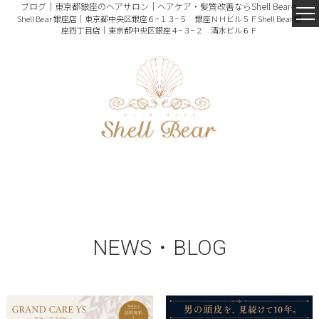
ブログ｜東京都銀座のヘアサロン｜ヘアケア・髪質改善ならShell Bearへ
Shell Bear 銀座店｜東京都中央区銀座６−１３−５ 銀座ＮＨビル５Ｆ
Shell Bear 銀
座四丁目店｜東京都中央区銀座４−３−２ 清水ビル６Ｆ
NEWS・BLOG