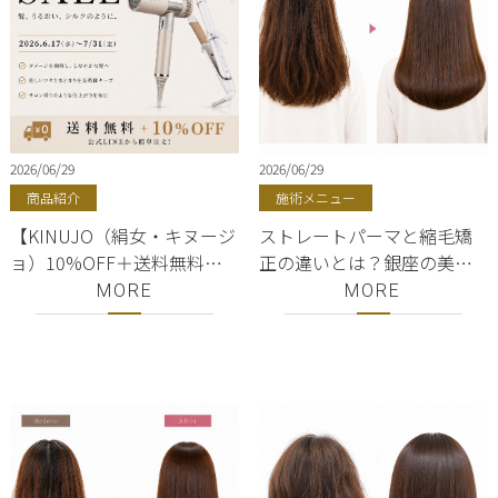
2026/06/29
2026/06/29
商品紹介
施術メニュー
【KINUJO（絹女・キヌージ
ストレートパーマと縮毛矯
ョ）10%OFF＋送料無料】
正の違いとは？銀座の美容
夏のサロン専売品セール｜
師がそれぞれの特徴と選び
MORE
MORE
銀座・有楽町・東京駅｜正
方を徹底解説｜ShellBear銀
規販売店｜美容室ShellBear
座