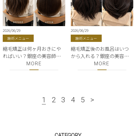
2026/06/29
2026/06/29
施術メニュー
施術メニュー
縮毛矯正は何ヶ月おきにや
縮毛矯正後のお風呂はいつ
ればいい？銀座の美容師が
から入れる？銀座の美容師
教える最適な頻度｜
が教える正しいケア方法｜
MORE
MORE
ShellBear銀座
ShellBear銀座
1
2
3
4
5
>
CATEGORY