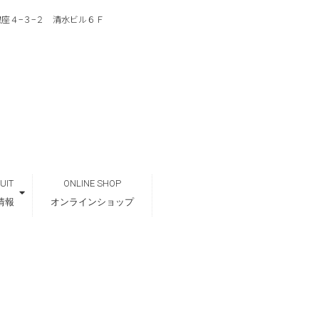
区銀座４−３−２ 清水ビル６Ｆ
UIT
ONLINE SHOP
情報
オンラインショップ