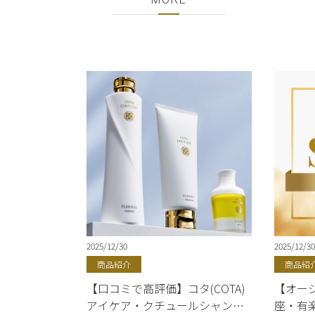
2025｜銀座・有楽町で正規販売
｜美容室ShellBear
2025/12/30
2025/12/30
商品紹介
商品紹
【口コミで高評価】コタ(COTA)
【オージ
アイケア・クチュールシャンプ
座・有