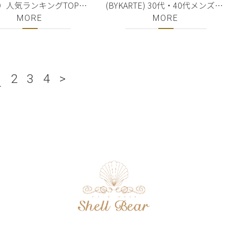
ua）人気ランキングTOP10
(BYKARTE) 30代・40代メンズ・
プー・トリートメント・
男性におすすめ シャンプー・ト
MORE
MORE
・ミルク｜ 銀座・有楽町
リートメント 10%OFF＋送料無
購入するなら美容室
料 正規販売店｜銀座・有楽町の
ar
美容室ShellBear
1
2
3
4
>