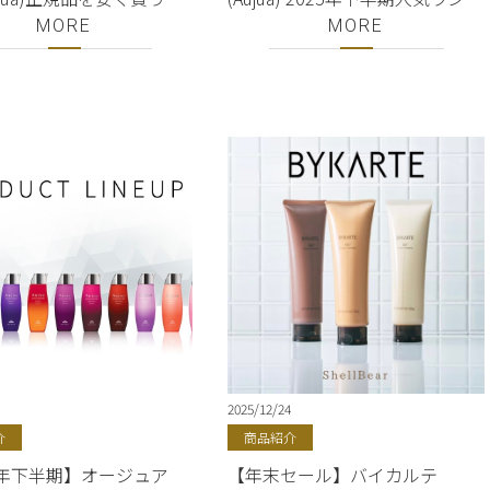
のみOK｜2025年下半期
ング｜シャンプー・トリートメ
MORE
MORE
ャンプー・トリートメン
ント・オイル・ミルク｜正規販
イル・ミルク｜美容室
売店｜銀座・有楽町の美容室
ar
ShellBear
2025/12/24
介
商品紹介
5年下半期】オージュア
【年末セール】バイカルテ