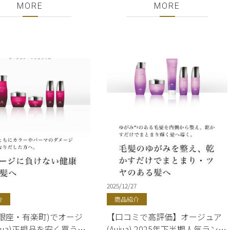
llBear銀座店・11周年ス
銀座店・11周年スーパーセール
MORE
MORE
セール開催！／対象商品
開催！／対象商品ミルボン・オ
ン・オージュア・グロー
ージュア・グローバルミルボ
ルボン・ヴィラロドラ・
ン・ヴィラロドラ・インプレ
レア
ア
2025/12/27
介
商品紹介
銀座・有楽町)でオージ
【口コミで高評価】オージュア
ujua)正規品を安く買う方
(Aujua) 2025年下半期人気ランキ