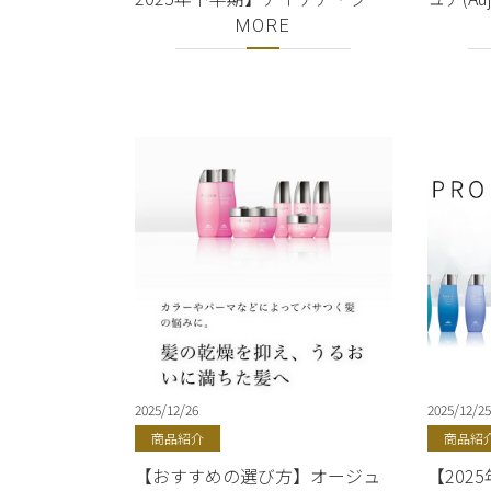
ュールシャンプー・トリートメ
法】購入
MORE
ント｜正規販売店｜銀座・有楽
人気シ
町で購入のみ可能｜美容室
ト・オ
ShellBear
ShellBe
2025/12/26
2025/12/25
商品紹介
商品紹
【おすすめの選び方】オージュ
【202