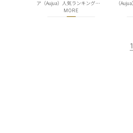
ア（Aujua）人気ランキング
（Auj
TOP10｜シャンプー・トリート
シャン
MORE
メント｜正規販売店｜銀座・有
オイル
楽町の美容室ShellBear
で正規
ShellBe