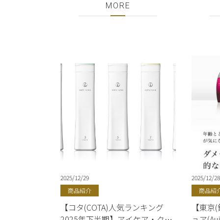
ー・トリートメント 人気ランキ
く!She
MORE
ング2025年下半期｜正規販売店
ーパー
｜銀座・有楽町｜美容室
ミルボ
ShellBear
バルミ
インプ
2025/12/29
2025/12/28
商品紹介
商品紹
【コタ(COTA)人気ランキング
【東京(
2025年下半期】アイケア・クチ
ュア(A