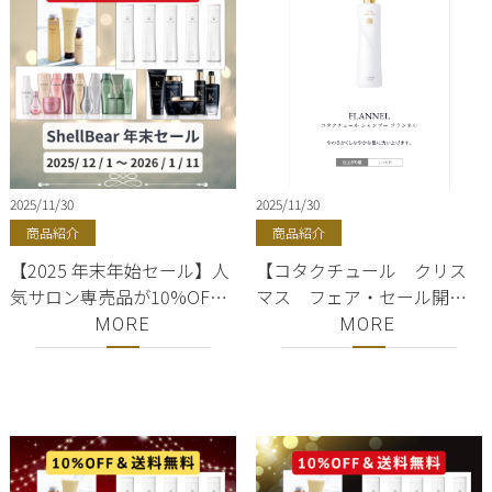
2025/11/30
2025/11/30
商品紹介
商品紹介
【2025 年末年始セール】人
【コタクチュール クリス
気サロン専売品が10%OFF
マス フェア・セール開
＋送料無料｜美容師おすす
催】コタクチュールシャン
MORE
MORE
めの正規品を安く買う方法
プー・トリートメント（シ
｜COTA・OW BYE TORI・
ルキー・フランネル・ベル
KERASTASE・SUBLIMIC・
ベットが対象）・クチュー
BYKARTE｜銀座・有楽町｜
ルベース安く買う方法をご
美容室ShellBear
案内♪銀座、有楽町のコタ
クチュール正規取扱店