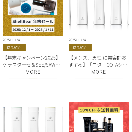
2025/11/24
2025/11/24
商品紹介
商品紹介
【年末キャンペーン2025】
【メンズ、男性 に美容師お
ケラスターゼ＆SEE/SAWを
すすめ】「コタ COTAシャ
安く買う方法｜期間限定
ンプー＆トリートメント」
MORE
MORE
10%OFF＋送料無料｜銀
おすすめ3選／銀座美容院
座・有楽町｜正規販売店
ShellBear
ShellBear