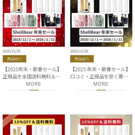
ShellBear！
2025/11/29
2025/11/28
商品紹介
商品紹介
【2025年末・新春セール】
【2025 年末・新春セール】
正規品を全国送料無料＆
口コミ・正規品を安く買う
10%OFF｜COTA(コタ)・
方法｜COTA(コタ)・
MORE
MORE
KERASTASE(ケラスター
KERASTASE(ケラスター
ゼ)・SUBLIMIC(サブリミッ
ゼ)・SUBLIMIC(サブリミッ
ク)・BYKARTE(バイカルテ)
ク)・BYKARTE(バイカルテ)
｜銀座・有楽町｜美容室
｜銀座・有楽町｜美容室
ShellBear
ShellBear