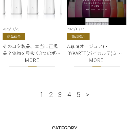
2025/11/23
2025/11/22
商品紹介
商品紹介
そのコタ製品、本当に正規
Aujua(オージュア)・
品？偽物を見抜く3つのポイ
BYKARTE(バイカルテ)ミニ
ント＆正規品購入徹底ガイ
パウチ無料プレゼント｜年
MORE
MORE
ド【東京都銀座の美容院
末キャンペーン2025｜銀
コタシャンプー、トリート
座・有楽町｜正規販売店
メント、スタイリングベー
ShellBear
ス正規品販売店ShellBear】
1
2
3
4
5
>
CATEGORY