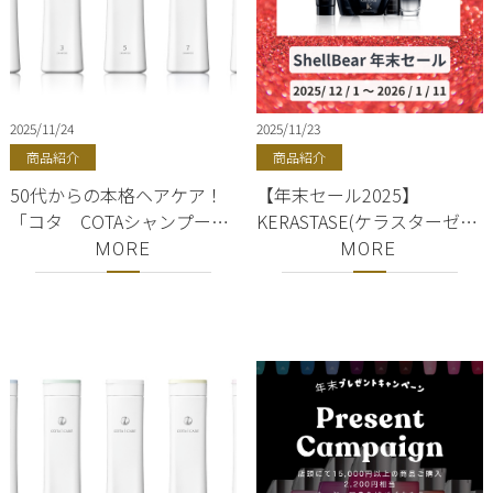
2025/11/24
2025/11/23
商品紹介
商品紹介
50代からの本格ヘアケア！
【年末セール2025】
「コタ COTAシャンプー＆
KERASTASE(ケラスターゼ)
トリートメント」美容師お
＆SEE/SAW(シーソー)が
MORE
MORE
すすめ人気TOP３！銀座美
10%OFF＋送料無料｜銀
容院ShellBear
座・有楽町｜正規販売店
ShellBear