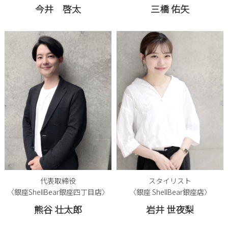
今井 啓太
三橋 佑矢
代表取締役
スタイリスト
〈銀座ShellBear銀座四丁目店〉
〈銀座 ShellBear銀座店〉
熊谷 壮太郎
岩井 世夜梨