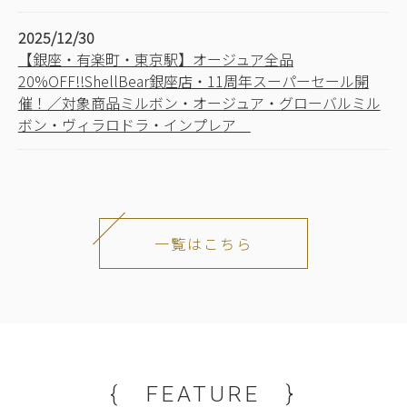
2025/12/30
【銀座・有楽町・東京駅】オージュア全品
20%OFF!!ShellBear銀座店・11周年スーパーセール開
催！／対象商品ミルボン・オージュア・グローバルミル
ボン・ヴィラロドラ・インプレア
一覧はこちら
{ FEATURE }