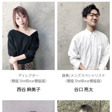
ディレクター
店長/メンズスペシャリスト
〈銀座 ShellBear銀座店〉
〈銀座 ShellBear銀座店〉
西谷 麻美子
谷口 亮太