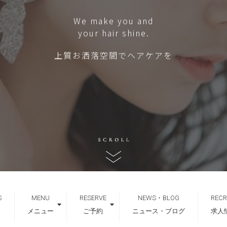
We make you and
your hair shine.
上質お洒落空間でヘアケアを
S
MENU
RESERVE
NEWS・BLOG
RECR
メニュー
ご予約
ニュース・ブログ
求人