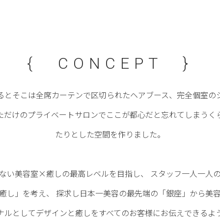
{ CONCEPT }
るとそこは全席カーテンで区切られたヘアブース、完全個室の
ただけのプライベートサロンでここが都心だと忘れてしまうく
たりとした空間を作りました。
ない美容室×癒しの最高レベルを目指し、 スタッフ一人一人
癒し」を考え、 探求し日本一美容の最先端の「銀座」から美
ナルとしてデザインと癒しをすべてのお客様にお伝えできるよ