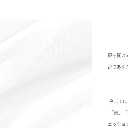
扉を開け
台であな
今までに
「美」「
ェッショ