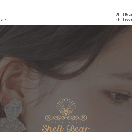
Shell
arへ
Shell