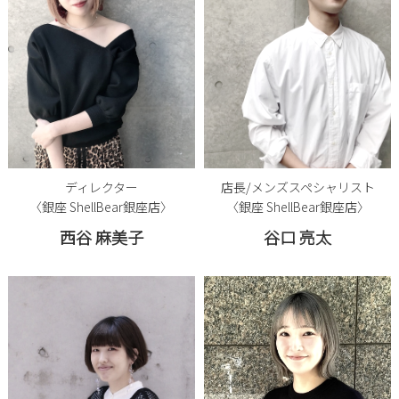
ディレクター
店長/メンズスペシャリスト
〈銀座 ShellBear銀座店〉
〈銀座 ShellBear銀座店〉
西谷 麻美子
谷口 亮太