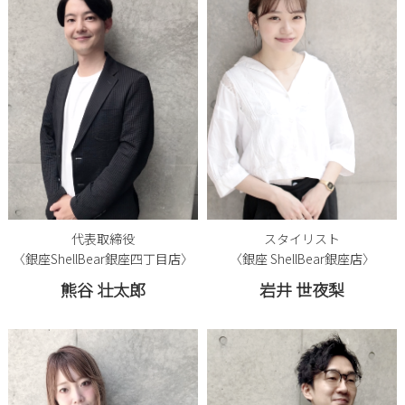
代表取締役
スタイリスト
〈銀座ShellBear銀座四丁目店〉
〈銀座 ShellBear銀座店〉
熊谷 壮太郎
岩井 世夜梨