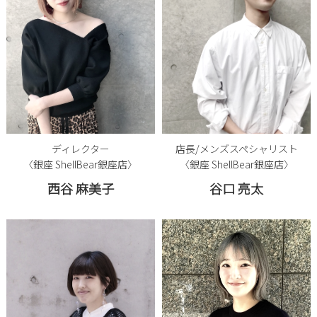
ディレクター
店長/メンズスペシャリスト
〈銀座 ShellBear銀座店〉
〈銀座 ShellBear銀座店〉
西谷 麻美子
谷口 亮太