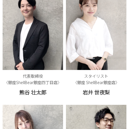
代表取締役
スタイリスト
〈銀座ShellBear銀座四丁目店〉
〈銀座 ShellBear銀座店〉
熊谷 壮太郎
岩井 世夜梨